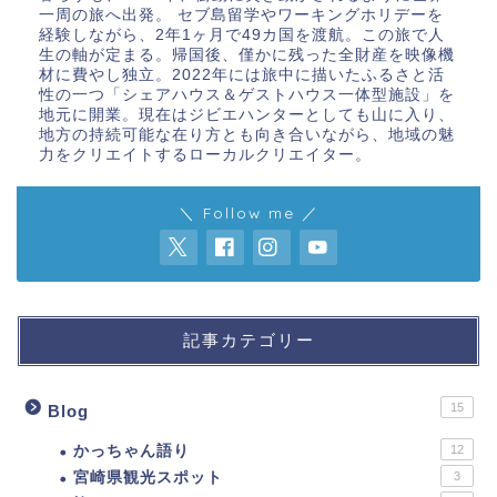
一周の旅へ出発。 セブ島留学やワーキングホリデーを
経験しながら、2年1ヶ月で49カ国を渡航。この旅で人
生の軸が定まる。帰国後、僅かに残った全財産を映像機
材に費やし独立。2022年には旅中に描いたふるさと活
性の一つ「シェアハウス＆ゲストハウス一体型施設」を
地元に開業。現在はジビエハンターとしても山に入り、
地方の持続可能な在り方とも向き合いながら、地域の魅
力をクリエイトするローカルクリエイター。
＼ Follow me ／
記事カテゴリー
15
Blog
かっちゃん語り
12
宮崎県観光スポット
3