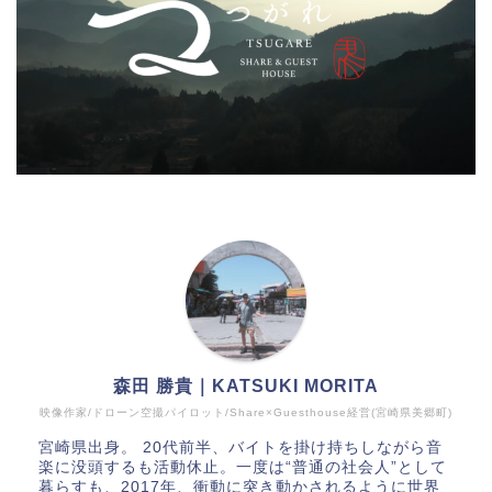
森田 勝貴｜KATSUKI MORITA
映像作家/ドローン空撮パイロット/Share×Guesthouse経営(宮崎県美郷町)
宮崎県出身。 20代前半、バイトを掛け持ちしながら音
楽に没頭するも活動休止。一度は“普通の社会人”として
暮らすも、2017年、衝動に突き動かされるように世界