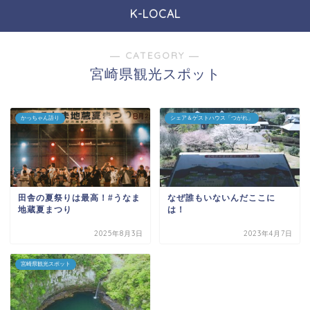
K-LOCAL
― CATEGORY ―
宮崎県観光スポット
かっちゃん語り
シェア＆ゲストハウス「つがれ」
田舎の夏祭りは最高！#うなま
なぜ誰もいないんだここに
地蔵夏まつり
は！
2025年8月3日
2023年4月7日
宮崎県観光スポット